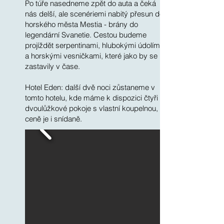
Po túře nasedneme zpět do auta a čeká
nás delší, ale scenériemi nabitý přesun do
horského města Mestia - brány do
legendární Svanetie. Cestou budeme
projíždět serpentinami, hlubokými údolími
a horskými vesničkami, které jako by se
zastavily v čase.
​Hotel Eden: další dvě noci zůstaneme v
tomto hotelu, kde máme k dispozici čtyři
dvoulůžkové pokoje s vlastní koupelnou, v
ceně je i snídaně.