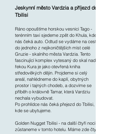
Jeskynní město Vardzia a příjezd do
Tbilisi
Ráno opouštíme horskou vesnici Tago -
terénním taxi sjedeme zpět do Khula, kde
nás čeká auto. Odtud se vydáme na cestu
do jednoho z nejikoničtějších míst celé
Gruzie - skalního města Vardzia. Tento
fascinující komplex vytesaný do skal nad
řekou Kura je jako otevřená kniha
středověkých dějin. Projdeme si celý
areál, nahlédneme do kaplí, obytných
prostor i tajných chodeb, a dozvíme se
příběh o královně Tamar, která Vardziu
nechala vybudovat.
Po prohlídce nás čeká přejezd do Tbilisi,
kde se ubytujeme.
Golden Nugget Tbilisi - na další čtyři noci
zůstaneme v tomto hotelu. Máme zde čtyři