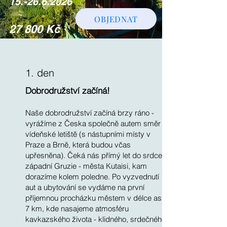
15.-26.6.2026
OBJEDNAT
27 800 Kč
1. den
Dobrodružství začíná!
Naše dobrodružství začíná brzy ráno -
vyrážíme z Česka společně autem směr
vídeňské letiště (s nástupními místy v
Praze a Brně, která budou včas
upřesněna). Čeká nás přímý let do srdce
západní Gruzie - města Kutaisi, kam
dorazíme kolem poledne. Po vyzvednutí
aut a ubytování se vydáme na první
příjemnou procházku městem v délce asi
7 km, kde nasajeme atmosféru
kavkazského života - klidného, srdečného