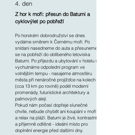
4. den
Z hor k moři: přesun do Batumi a
cyklovýlet po pobřeží
Po horském dobrodružství se dnes
vydáme směrem k Černému moři. Po
snídani nasedneme do auta a přesuneme
se na pobřeží do oblíbeného letoviska
Batumi. Po příjezdu a ubytování v hotelu si
vychutnáme odpolední program ve
volnějším tempu - nasajeme atmosféru
města při nenáročné projížďce na kolech
(cca 13 km po rovině) podél moderní
promenády, futuristické architektury a
palmových alejí.
Pokud nám počasí dopřeje slunečné
chvíle, nebude chybět ani koupání v moři
a relax na pláži. Batumi je živé, kontrastní
a příjemně odlišné - ideální místo pro
doplnění energie před dalšími dny.