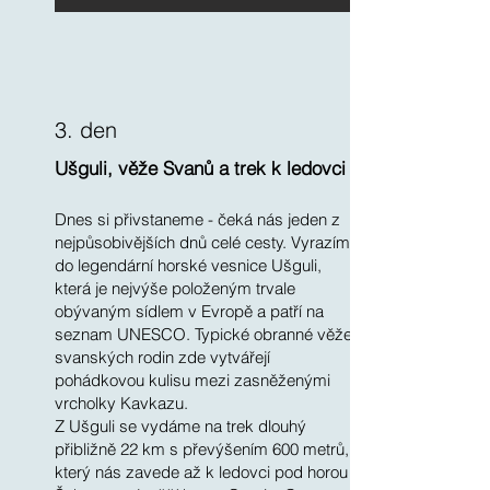
3. den
Ušguli, věže Svanů a trek k ledovci
Dnes si přivstaneme - čeká nás jeden z
nejpůsobivějších dnů celé cesty. Vyrazíme
do legendární horské vesnice Ušguli,
která je nejvýše položeným trvale
obývaným sídlem v Evropě a patří na
seznam UNESCO. Typické obranné věže
svanských rodin zde vytvářejí
pohádkovou kulisu mezi zasněženými
vrcholky Kavkazu.
Z Ušguli se vydáme na trek dlouhý
přibližně 22 km s převýšením 600 metrů,
který nás zavede až k ledovci pod horou