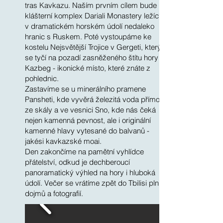
tras Kavkazu. Naším prvním cílem bude
klášterní komplex Dariali Monastery ležící
v dramatickém horském údolí nedaleko
hranic s Ruskem. Poté vystoupáme ke
kostelu Nejsvětější Trojice v Gergeti, který
se tyčí na pozadí zasněženého štítu hory
Kazbeg - ikonické místo, které znáte z
pohlednic.
Zastavíme se u minerálního pramene
Pansheti, kde vyvěrá železitá voda přímo
ze skály a ve vesnici Sno, kde nás čeká
nejen kamenná pevnost, ale i originální
kamenné hlavy vytesané do balvanů -
jakési kavkazské moai.
Den zakončíme na pamětní vyhlídce
přátelství, odkud je dechberoucí
panoramatický výhled na hory i hluboká
údolí. Večer se vrátíme zpět do Tbilisi plni
dojmů a fotografií.