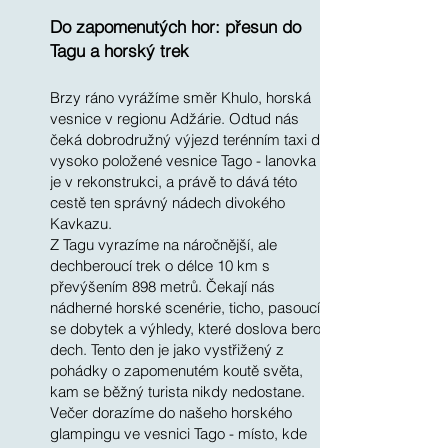
Do zapomenutých hor: přesun do
Tagu a horský trek
Brzy ráno vyrážíme směr Khulo, horská
vesnice v regionu Adžárie. Odtud nás
čeká dobrodružný výjezd terénním taxi do
vysoko položené vesnice Tago - lanovka
je v rekonstrukci, a právě to dává této
cestě ten správný nádech divokého
Kavkazu.
Z Tagu vyrazíme na náročnější, ale
dechberoucí trek o délce 10 km s
převýšením 898 metrů. Čekají nás
nádherné horské scenérie, ticho, pasoucí
se dobytek a výhledy, které doslova berou
dech. Tento den je jako vystřižený z
pohádky o zapomenutém koutě světa,
kam se běžný turista nikdy nedostane.
Večer dorazíme do našeho horského
glampingu ve vesnici Tago - místo, kde