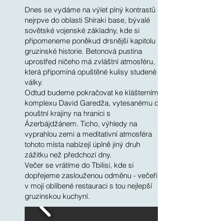
Dnes se vydáme na výlet plný kontrastů -
nejrpve do oblasti Shiraki base, bývalé
sovětské vojenské základny, kde si
připomeneme poněkud drsnější kapitolu
gruzinské historie. Betonová pustina
uprostřed ničeho má zvláštní atmosféru,
která připomíná opuštěné kulisy studené
války.
Odtud budeme pokračovat ke klášternímu
komplexu David Garedža, vytesanému do
pouštní krajiny na hranici s
Ázerbájdžánem. Ticho, výhledy na
vyprahlou zemi a meditativní atmosféra
tohoto místa nabízejí úplně jiný druh
zážitku než předchozí dny.
Večer se vrátíme do Tbilisi, kde si
dopřejeme zaslouženou odměnu - večeři
v mojí oblíbené restauraci s tou nejlepší
gruzinskou kuchyní.