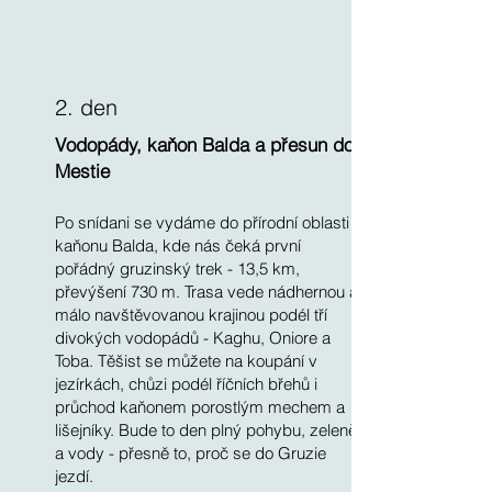
2. den
Vodopády, kaňon Balda a přesun do
Mestie
Po snídani se vydáme do přírodní oblasti
kaňonu Balda, kde nás čeká první
pořádný gruzinský trek - 13,5 km,
převýšení 730 m. Trasa vede nádhernou a
málo navštěvovanou krajinou podél tří
divokých vodopádů - Kaghu, Oniore a
Toba. Těšist se můžete na koupání v
jezírkách, chůzi podél říčních břehů i
průchod kaňonem porostlým mechem a
lišejníky. Bude to den plný pohybu, zeleně
a vody - přesně to, proč se do Gruzie
jezdí.