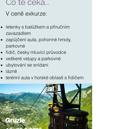
Co tě čeká...
V ceně exkurze:
letenky s batůžkem a příručním
zavazadlem
zapůjčení auta, pohonné hmoty,
parkovné
řidič, česky mluvící průvodce
veškeré vstupy a parkovné
ubytování se snídaní
lázně
terénní auta v horské oblasti s řidičem
Gruzie