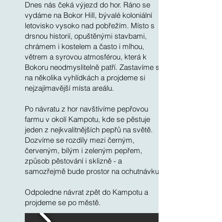
Dnes nás čeká výjezd do hor. Ráno se
vydáme na Bokor Hill, bývalé koloniální
letovisko vysoko nad pobřežím. Místo s
drsnou historií, opuštěnými stavbami,
chrámem i kostelem a často i mlhou,
větrem a syrovou atmosférou, která k
Bokoru neodmyslitelně patří. Zastavíme se
na několika vyhlídkách a projdeme si
nejzajímavější místa areálu.
Po návratu z hor navštívíme pepřovou
farmu v okolí Kampotu, kde se pěstuje
jeden z nejkvalitnějších pepřů na světě.
Dozvíme se rozdíly mezi černým,
červeným, bílým i zeleným pepřem,
způsob pěstování i sklizně - a
samozřejmě bude prostor na ochutnávku.
Odpoledne návrat zpět do Kampotu a
projdeme se po městě.