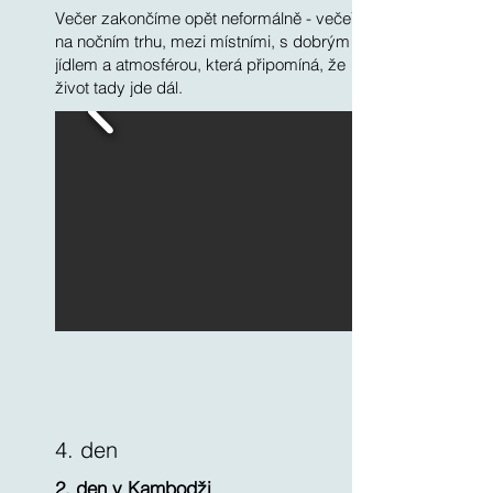
Večer zakončíme opět neformálně - večeří
na nočním trhu, mezi místními, s dobrým
jídlem a atmosférou, která připomíná, že
život tady jde dál.
4. den
2. den v Kambodži