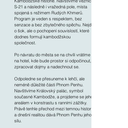
Kambodžské historie. Navštívíme věznici
S-21 a následně i vražedná pole, místa
spojená s režimem Rudých Khmerů.
Program je veden s respektem, bez
senzace a bez zbytečného spěchu. Nejde
o šok, ale o pochopení souvislostí, které
dodnes formují kambodžskou
společnost.
Po návratu do města se na chvíli vrátíme
na hotel, kde bude prostor si odpočinout,
zpracovat dojmy a nadechnout se.
Odpoledne se přesuneme k lehčí, ale
neméně důležité části Phnom Penhu.
Navštívíme Královský palác, symbol
současné Kambodže, a projdeme se jeho
areálem v konstrastu s ranními zážitky.
Právě tenhle přechod mezi temnou historií
a dnešní realitou dává Phnom Penhu jeho
sílu.