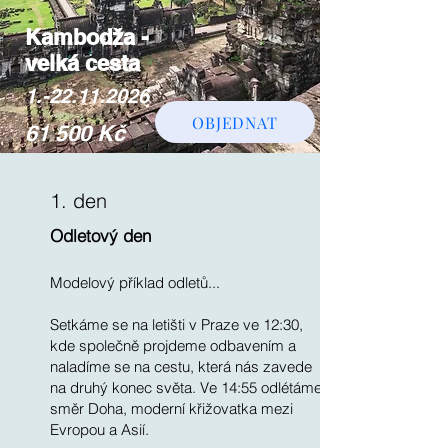
Kambodža -
velká cesta
1.-22.11.2026
OBJEDNAT
61 500 Kč
1. den
Odletový den
Modelový příklad odletů...
Setkáme se na letišti v Praze ve 12:30,
kde společně projdeme odbavením a
naladíme se na cestu, která nás zavede
na druhý konec světa. Ve 14:55 odlétáme
směr Doha, moderní křižovatka mezi
Evropou a Asií.