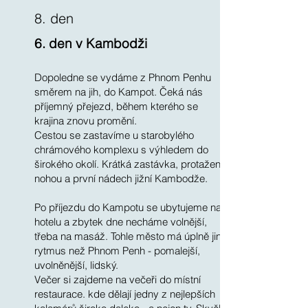
8. den
6. den v Kambodži
Dopoledne se vydáme z Phnom Penhu
směrem na jih, do Kampot. Čeká nás
příjemný přejezd, během kterého se
krajina znovu promění.
Cestou se zastavíme u starobylého
chrámového komplexu s výhledem do
širokého okolí. Krátká zastávka, protažení
nohou a první nádech jižní Kambodže.
Po příjezdu do Kampotu se ubytujeme na
hotelu a zbytek dne necháme volnější,
třeba na masáž. Tohle město má úplně jiný
rytmus než Phnom Penh - pomalejší,
uvolněnější, lidský.
Večer si zajdeme na večeři do místní
restaurace. kde dělají jedny z nejlepších