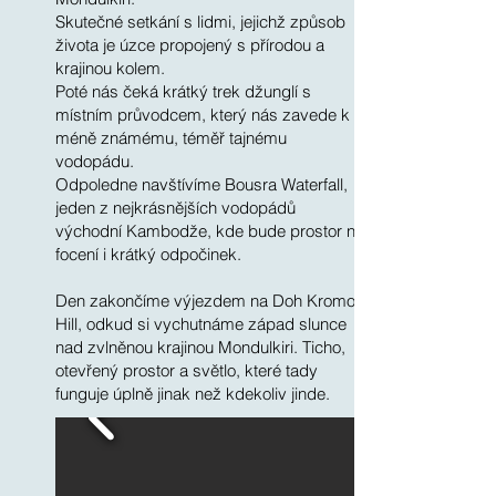
Skutečné setkání s lidmi, jejichž způsob
života je úzce propojený s přírodou a
krajinou kolem.
Poté nás čeká krátký trek džunglí s
místním průvodcem, který nás zavede k
méně známému, téměř tajnému
vodopádu.
Odpoledne navštívíme Bousra Waterfall,
jeden z nejkrásnějších vodopádů
východní Kambodže, kde bude prostor na
focení i krátký odpočinek.
Den zakončíme výjezdem na Doh Kromon
Hill, odkud si vychutnáme západ slunce
nad zvlněnou krajinou Mondulkiri. Ticho,
otevřený prostor a světlo, které tady
funguje úplně jinak než kdekoliv jinde.