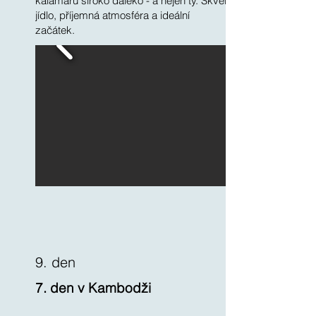
kalamárů široko daleko - a nejen ty. Skvělé
jídlo, příjemná atmosféra a ideální
začátek.
9. den
7. den v Kambodži