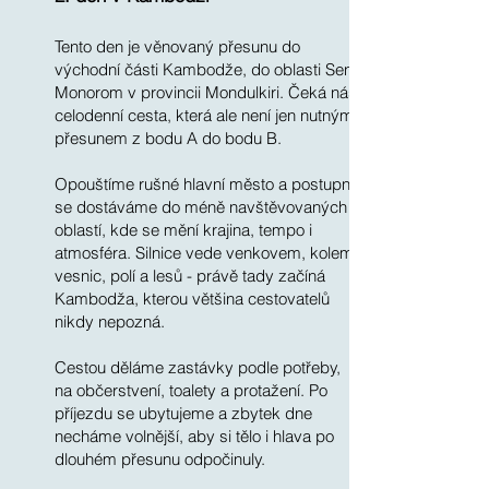
Tento den je věnovaný přesunu do
východní části Kambodže, do oblasti Sen
Monorom v provincii Mondulkiri. Čeká nás
celodenní cesta, která ale není jen nutným
přesunem z bodu A do bodu B.
Opouštíme rušné hlavní město a postupně
se dostáváme do méně navštěvovaných
oblastí, kde se mění krajina, tempo i
atmosféra. Silnice vede venkovem, kolem
vesnic, polí a lesů - právě tady začíná
Kambodža, kterou většina cestovatelů
nikdy nepozná.
Cestou děláme zastávky podle potřeby,
na občerstvení, toalety a protažení. Po
příjezdu se ubytujeme a zbytek dne
necháme volnější, aby si tělo i hlava po
dlouhém přesunu odpočinuly.