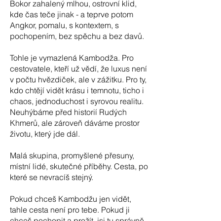
Bokor zahalený mlhou, ostrovní klid,
kde čas teče jinak - a teprve potom
Angkor, pomalu, s kontextem, s
pochopením, bez spěchu a bez davů.
Tohle je vymazlená Kambodža. Pro
cestovatele, kteří už vědí, že luxus není
v počtu hvězdiček, ale v zážitku. Pro ty,
kdo chtějí vidět krásu i temnotu, ticho i
chaos, jednoduchost i syrovou realitu.
Neuhýbáme před historií Rudých
Khmerů, ale zároveň dáváme prostor
životu, který jde dál.
Malá skupina, promyšlené přesuny,
místní lidé, skutečné příběhy. Cesta, po
které se nevracíš stejný.
Pokud chceš Kambodžu jen vidět,
tahle cesta není pro tebe. Pokud ji
chceš pochopit a prožít, jsi tu správně.